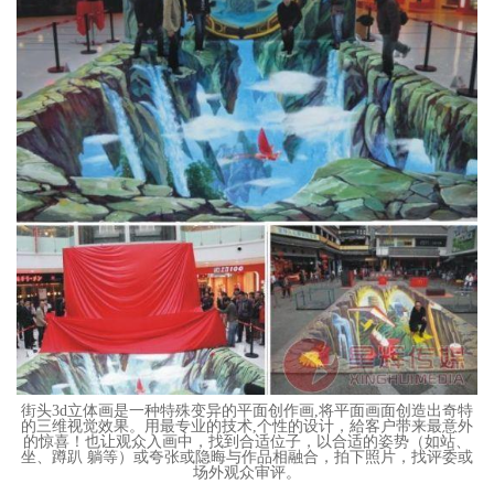
街头3d立体画是一种特殊变异的平面创作画,将平面画面创造出奇特
的三维视觉效果。用最专业的技术,个性的设计，給客户带来最意外
的惊喜！也让观众入画中，找到合适位子，以合适的姿势（如站、
坐、蹲趴 躺等）或夸张或隐晦与作品相融合，拍下照片，找评委或
场外观众审评。