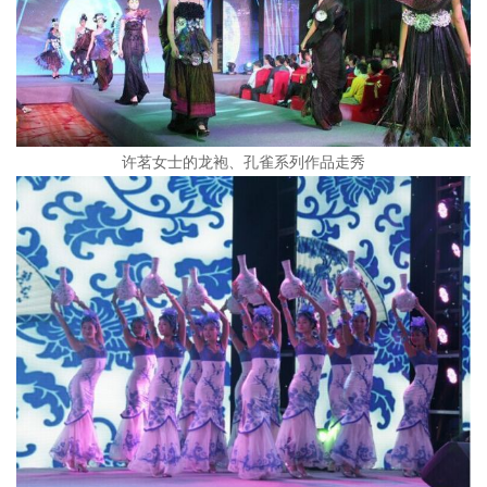
许茗女士的龙袍、孔雀系列作品走秀