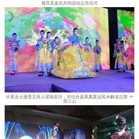
领导及嘉宾共同启动点亮仪式
许茗女士接受主持人现场采访，并结合蓝凤凰置业风水解读正荣·十
里江山