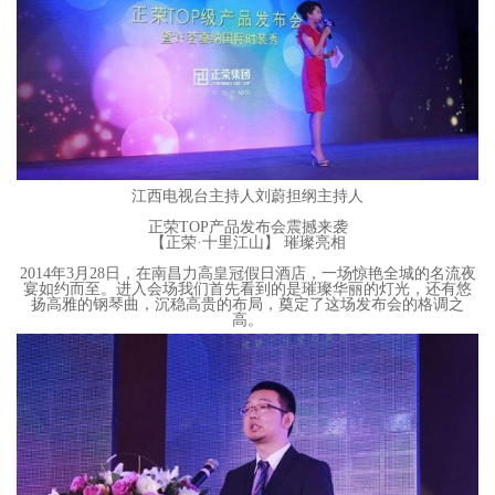
江西电视台主持人刘蔚担纲主持人
正荣TOP产品发布会震撼来袭
【正荣·十里江山】 璀璨亮相
2014年3月28日，在南昌力高皇冠假日酒店，一场惊艳全城的名流夜
宴如约而至。进入会场我们首先看到的是璀璨华丽的灯光，还有悠
扬高雅的钢琴曲，沉稳高贵的布局，奠定了这场发布会的格调之
高。