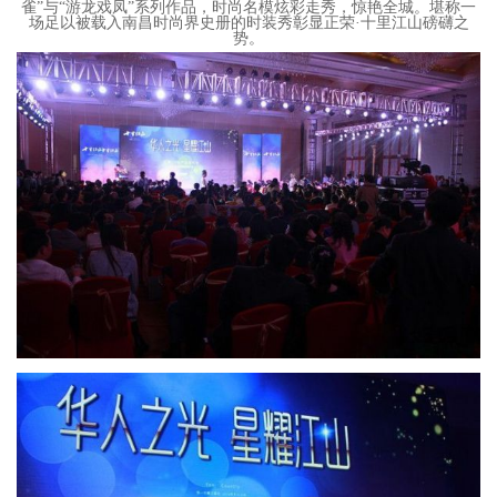
雀”与“游龙戏凤”系列作品，时尚名模炫彩走秀，惊艳全城。堪称一
场足以被载入南昌时尚界史册的时装秀彰显正荣·十里江山磅礴之
势。