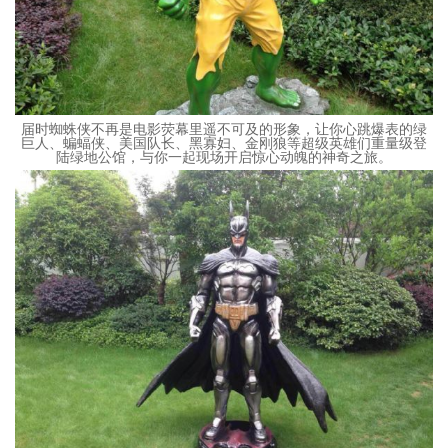
届时蜘蛛侠不再是电影荧幕里遥不可及的形象，让你心跳爆表的绿
巨人、蝙蝠侠、美国队长、黑寡妇、金刚狼等超级英雄们重量级登
陆绿地公馆，与你一起现场开启惊心动魄的神奇之旅。