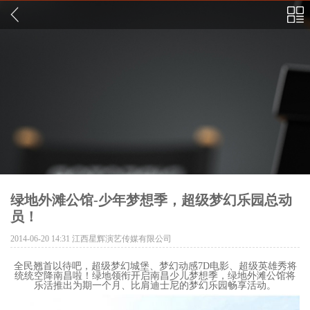
绿地外滩公馆-少年梦想季，超级梦幻乐园总动
员！
2014-06-20 14:31
江西星辉演艺传媒有限公司
全民翘首以待吧，超级梦幻城堡、梦幻动感7D电影、超级英雄秀将
统统空降南昌啦！绿地领衔开启南昌少儿梦想季，绿地外滩公馆将
乐活推出为期一个月、比肩迪士尼的梦幻乐园畅享活动。