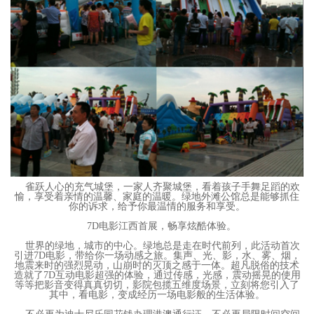
雀跃人心的充气城堡，一家人齐聚城堡，看着孩子手舞足蹈的欢
愉，享受着亲情的温馨、家庭的温暖。绿地外滩公馆总是能够抓住
你的诉求，给予你最温情的服务和享受。
7D电影江西首展，畅享炫酷体验。
世界的绿地，城市的中心。绿地总是走在时代前列，此活动首次
引进7D电影，带给你一场动感之旅。集声、光、影，水、雾、烟，
地震来时的强烈晃动，山崩时的灭顶之感于一体。超凡脱俗的技术
造就了7D互动电影超强的体验，通过传感，光感，震动摇晃的使用
等等把影音变得真真切切，影院包揽五维度场景，立刻将您引入了
其中，看电影，变成经历一场电影般的生活体验。