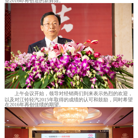
望2016即将创造的新辉煌。
上午会议开始，领导对经销商们到来表示热烈的欢迎，
以及对江铃轻汽2015年取得的成绩的认可和鼓励，同时希望
在2016年再创佳绩的期望。