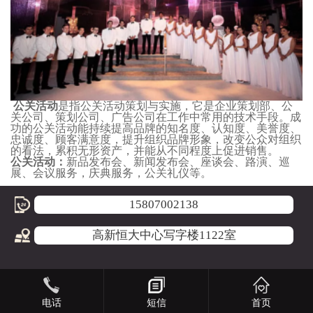
公关活动
是指公关活动策划与实施，它是企业策划部、公
关公司、策划公司、广告公司在工作中常用的技术手段。成
功的公关活动能持续提高品牌的知名度、认知度、美誉度、
忠诚度、顾客满意度，提升组织品牌形象，改变公众对组织
的看法，累积无形资产，并能从不同程度上促进销售。
公关活动：
新品发布会、新闻发布会、座谈会、路演、巡
展、会议服务，庆典服务，公关礼仪等。
15807002138
高新恒大中心写字楼1122室
电话
短信
首页